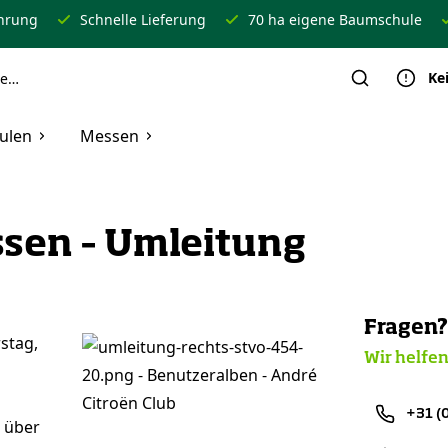
ahrung
Schnelle Lieferung
70 ha eigene Baumschule
Ke
ulen
Messen
sen – Umleitung
Fragen?
stag,
Wir helfen
+31 (0
m über