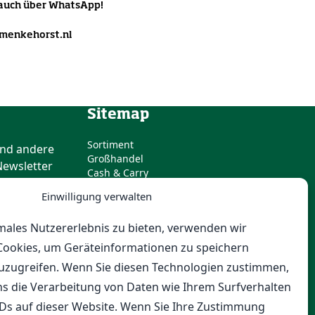
 auch über WhatsApp!
menkehorst.nl
Sitemap
Sortiment
und andere
Großhandel
Newsletter
Cash & Carry
Baumschulen
Einwilligung verwalten
Messen
Über uns
males Nutzererlebnis zu bieten, verwenden wir
Öffnungszeiten
m
Kontakt
Cookies, um Geräteinformationen zu speichern
uzugreifen. Wenn Sie diesen Technologien zustimmen,
ns die Verarbeitung von Daten wie Ihrem Surfverhalten
IDs auf dieser Website. Wenn Sie Ihre Zustimmung