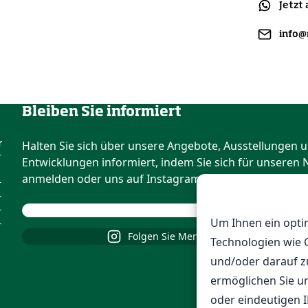
Jetzt
info@
Bleiben Sie informiert
r
Halten Sie sich über unsere Angebote, Ausstellungen 
r
Entwicklungen informiert, indem Sie sich für unseren 
anmelden oder uns auf Instagram folgen.
r
r
r
Um Ihnen ein opti
r
Folgen Sie Menkehorst über Instagra
Technologien wie 
und/oder darauf z
ermöglichen Sie u
oder eindeutigen 