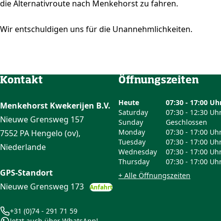
die Alternativroute nach Menkehorst zu fahren.
Wir entschuldigen uns für die Unannehmlichkeiten.
Kontakt
Öffnungszeiten
Heute
07:30 - 17:00 Uh
Menkehorst Kwekerijen B.V.
Saturday
07:30 - 12:30 Uh
Nieuwe Grensweg 157
Sunday
Geschlossen
Monday
07:30 - 17:00 Uh
7552 PA Hengelo (ov),
Tuesday
07:30 - 17:00 Uh
Niederlande
Wednesday
07:30 - 17:00 Uh
Thursday
07:30 - 17:00 Uh
GPS-Standort
+ Alle Öffnungszeiten
Nieuwe Grensweg 173
Anfahrt
+31 (0)74 - 291 71 59
Jetzt auch über WhatsApp!