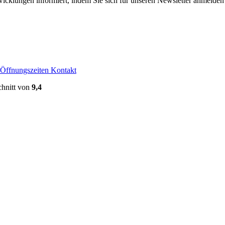
icklungen informiert, indem Sie sich für unseren Newsletter anmelden 
Öffnungszeiten
Kontakt
hnitt von
9,4