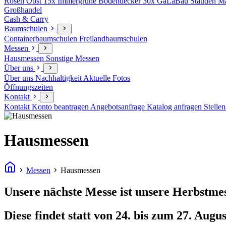
Rosen
Obst
15x Immergrüne Bodendecker
30x GaLaBau Stauden
Ma
Großhandel
Cash & Carry
Baumschulen
Containerbaumschulen
Freilandbaumschulen
Messen
Hausmessen
Sonstige Messen
Über uns
Über uns
Nachhaltigkeit
Aktuelle Fotos
Öffnungszeiten
Kontakt
Kontakt
Konto beantragen
Angebotsanfrage
Katalog anfragen
Stelle
Hausmessen
Messen
Hausmessen
Unsere nächste Messe ist unsere Herbstmes
Diese findet statt von 24. bis zum 27. Augus