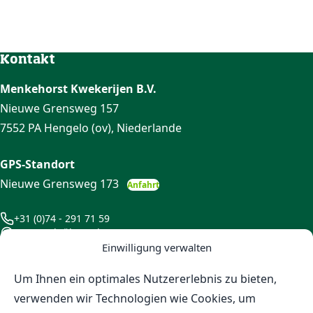
Kontakt
Menkehorst Kwekerijen B.V.
Nieuwe Grensweg 157
7552 PA Hengelo (ov), Niederlande
GPS-Standort
Nieuwe Grensweg 173
Anfahrt
+31 (0)74 - 291 71 59
Jetzt auch über WhatsApp!
info@menkehorst.nl
Einwilligung verwalten
Bleiben Sie informiert
Um Ihnen ein optimales Nutzererlebnis zu bieten,
Halten Sie sich über unsere Angebote, Ausstellungen und
verwenden wir Technologien wie Cookies, um
andere Entwicklungen informiert, indem Sie sich für