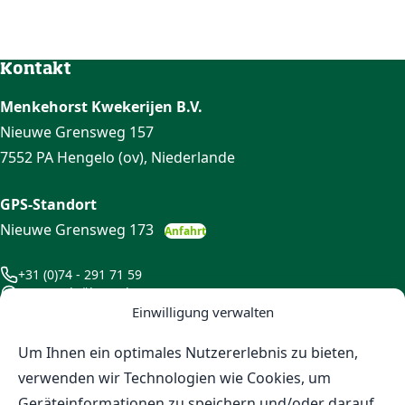
Kontakt
Menkehorst Kwekerijen B.V.
Nieuwe Grensweg 157
7552 PA Hengelo (ov), Niederlande
GPS-Standort
Nieuwe Grensweg 173
Anfahrt
+31 (0)74 - 291 71 59
Jetzt auch über WhatsApp!
info@menkehorst.nl
Einwilligung verwalten
Bleiben Sie informiert
Um Ihnen ein optimales Nutzererlebnis zu bieten,
Halten Sie sich über unsere Angebote, Ausstellungen und
verwenden wir Technologien wie Cookies, um
andere Entwicklungen informiert, indem Sie sich für
Geräteinformationen zu speichern und/oder darauf